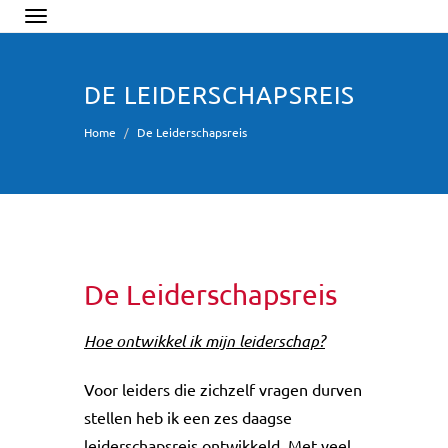
Toggle
navigation
DE LEIDERSCHAPSREIS
Home
De Leiderschapsreis
De Leiderschapsreis
Hoe ontwikkel ik mijn leiderschap?
Voor leiders die zichzelf vragen durven
stellen heb ik een zes daagse
leiderschapsreis ontwikkeld. Met veel